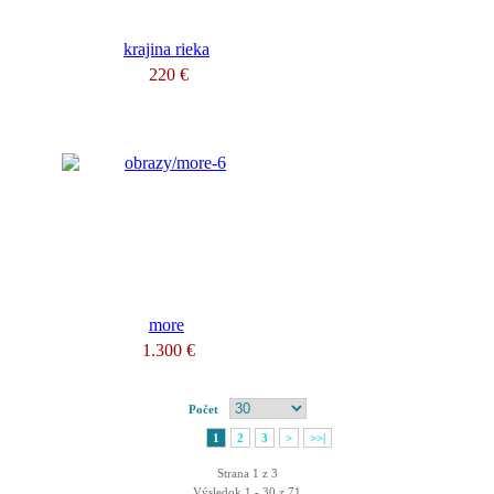
krajina rieka
220 €
more
1.300 €
Počet
1
2
3
>
>>|
Strana 1 z 3
Výsledok 1 - 30 z 71