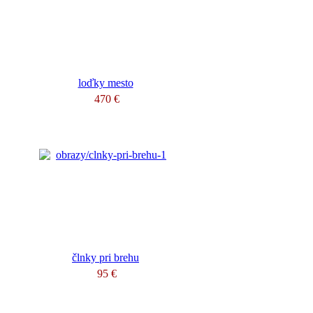
loďky mesto
470 €
člnky pri brehu
95 €