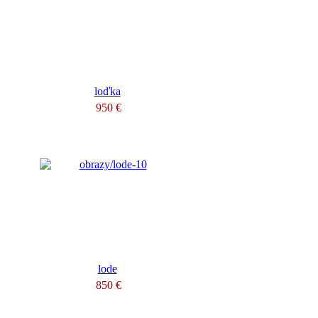
loďka
950 €
lode
850 €