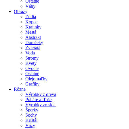
Ostatné
Váhy
Obrazy
Ľudia
Kopce
Krajinky
Mestá
Abstrakt
Domčeky
Zvieratá
Voda
Stromy
Kvety
Ovocie
Ostatné
Olejomaľby
Grafiky
Rôzne
Výrobky z dreva
Poháre a fľaše
Výrobky zo skla
Šperky
Sochy
Krištál
Vázy