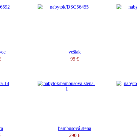
vec
vešiak
€
95 €
ca
bambusová stena
€
290 €