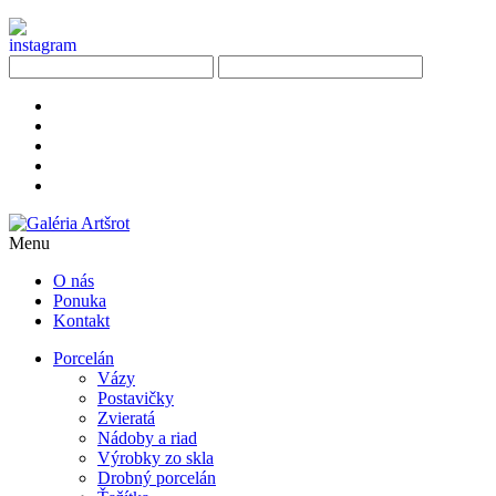
Menu
O nás
Ponuka
Kontakt
Porcelán
Vázy
Postavičky
Zvieratá
Nádoby a riad
Výrobky zo skla
Drobný porcelán