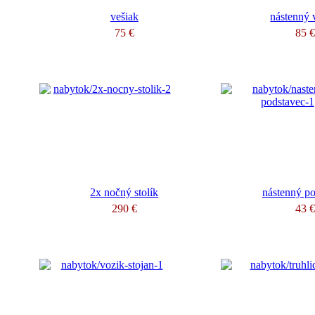
vešiak
nástenný 
75 €
85 
2x nočný stolík
nástenný p
290 €
43 