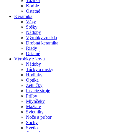
Ťažítka
Korble
Ostatné
Keramika
Vázy
Sošky
Nádoby
Výrobky zo skla
Drobná keramika
Riady
Ostatné
Výrobky z kovu
Nádoby
Tácky a misky
Hodinky
Optika
Žehličky
Písacie stroje
Prilby
Mlynčeky
Mažiare
Svietniky
Nože a príbor
Sochy
Svetlo