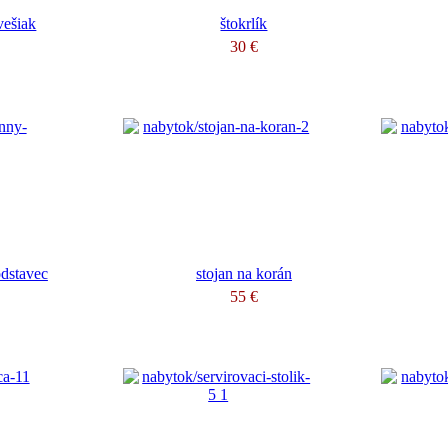
vešiak
štokrlík
€
30 €
odstavec
stojan na korán
€
55 €