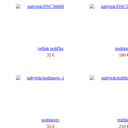
vešiak polička
podsta
35 €
180 
podstavec
truhli
55 €
210 