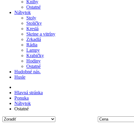
Knihy
Ostatné
Nábytok
Stoly
Stoličky
Kreslá
Skrine a vitríny
Zrkadlá
Rádia
Lampy
Krabičky
Hodiny
Ostatné
Hudobné nás.
Husle
Hlavná stránka
Ponuka
Nábytok
Ostatné