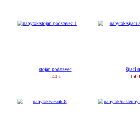
stojan podstavec
šijací s
140 €
150 