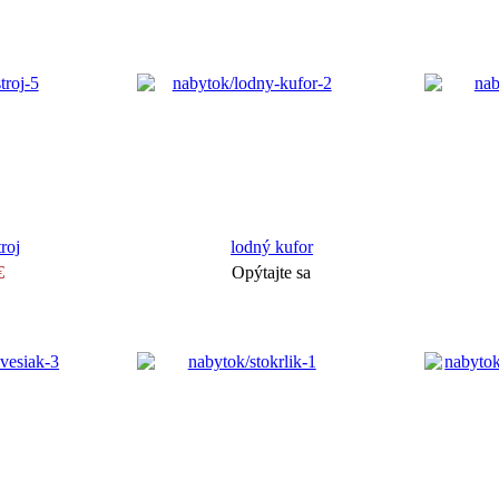
troj
lodný kufor
€
Opýtajte sa