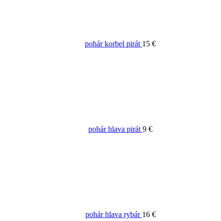
pohár korbel pirát
15 €
pohár hlava pirát
9 €
pohár hlava rybár
16 €