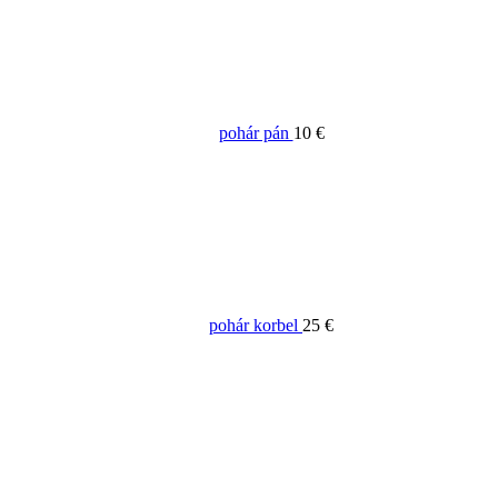
pohár pán
10 €
pohár korbel
25 €