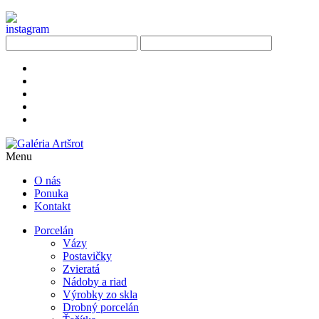
Menu
O nás
Ponuka
Kontakt
Porcelán
Vázy
Postavičky
Zvieratá
Nádoby a riad
Výrobky zo skla
Drobný porcelán