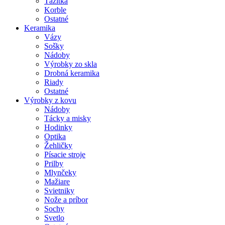
Ťažítka
Korble
Ostatné
Keramika
Vázy
Sošky
Nádoby
Výrobky zo skla
Drobná keramika
Riady
Ostatné
Výrobky z kovu
Nádoby
Tácky a misky
Hodinky
Optika
Žehličky
Písacie stroje
Prilby
Mlynčeky
Mažiare
Svietniky
Nože a príbor
Sochy
Svetlo