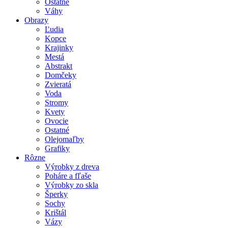
Ostatné
Váhy
Obrazy
Ľudia
Kopce
Krajinky
Mestá
Abstrakt
Domčeky
Zvieratá
Voda
Stromy
Kvety
Ovocie
Ostatné
Olejomaľby
Grafiky
Rôzne
Výrobky z dreva
Poháre a fľaše
Výrobky zo skla
Šperky
Sochy
Krištál
Vázy