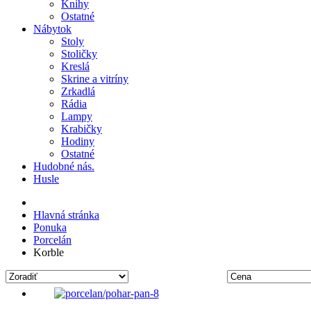
Knihy
Ostatné
Nábytok
Stoly
Stoličky
Kreslá
Skrine a vitríny
Zrkadlá
Rádia
Lampy
Krabičky
Hodiny
Ostatné
Hudobné nás.
Husle
Hlavná stránka
Ponuka
Porcelán
Korble