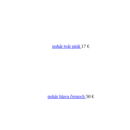
pohár tvár pirát
17 €
pohár hlava černoch
50 €