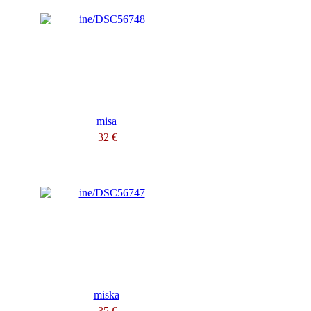
misa
32 €
miska
35 €