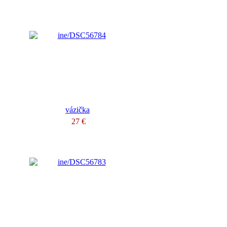
vázička
27 €