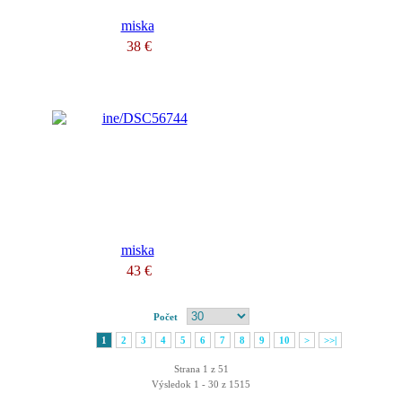
miska
38 €
miska
43 €
Počet
1
2
3
4
5
6
7
8
9
10
>
>>|
Strana 1 z 51
Výsledok 1 - 30 z 1515