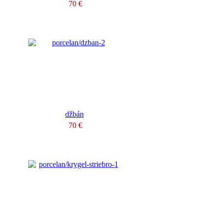
70 €
džbán
70 €