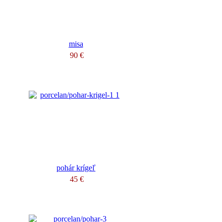
misa
90 €
pohár krígeľ
45 €