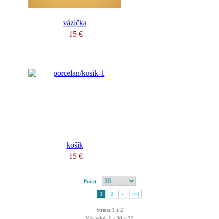
vázička
15 €
košík
15 €
Počet
1
2
>
>>|
Strana 1 z 2
Výsledok 1 - 30 z 32