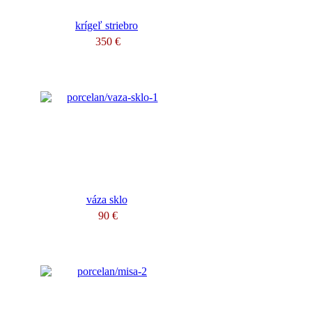
krígeľ striebro
350 €
váza sklo
90 €