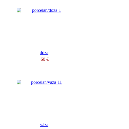
dóza
60 €
váza