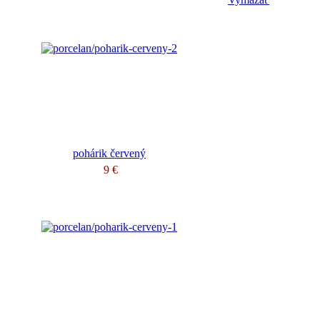
pohárik červený
9 €