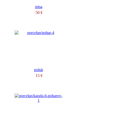
misa
50 €
pohár
15 €