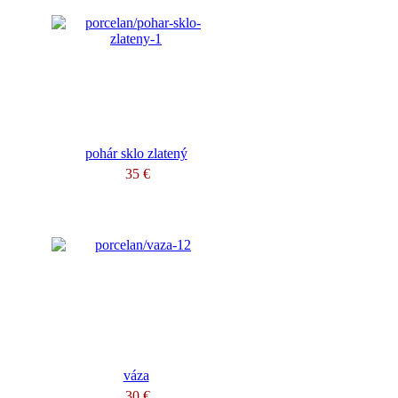
pohár sklo zlatený
35 €
váza
30 €