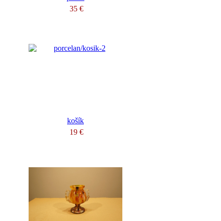
35 €
košík
19 €