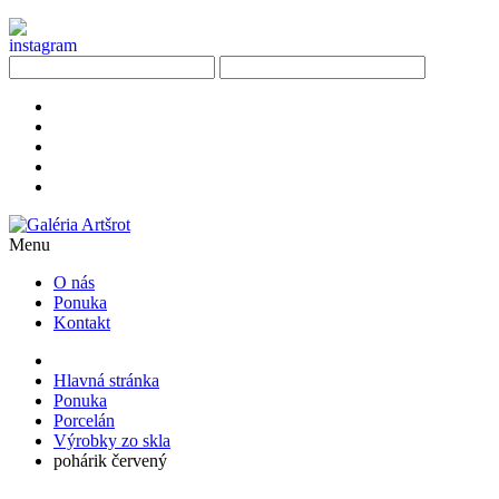
Menu
O nás
Ponuka
Kontakt
Hlavná stránka
Ponuka
Porcelán
Výrobky zo skla
pohárik červený