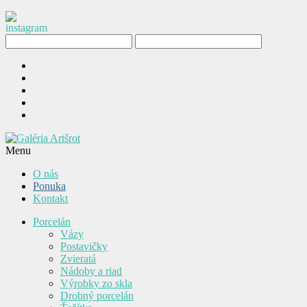
Menu
O nás
Ponuka
Kontakt
Porcelán
Vázy
Postavičky
Zvieratá
Nádoby a riad
Výrobky zo skla
Drobný porcelán