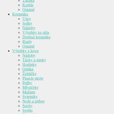
Ťažítka
Korble
Ostatné
Keramika
Vázy
Sošky
Nádoby
Výrobky zo skla
Drobná keramika
Riady
Ostatné
Výrobky z kovu
Nádoby
Tácky a misky
Hodinky
Optika
Žehličky
Písacie stroje
Prilby
Mlynčeky
Mažiare
Svietniky
Nože a príbor
Sochy
Svetlo