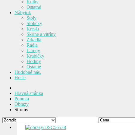
Knihy
Ostatné
Nábytok
Stoly
Stoličky
Kreslá
Skrine a vitríny
Zrkadlá
Rádia
Lampy
Krabičky
Hodiny
Ostatné
Hudobné nás.
Husle
Hlavná stránka
Ponuka
Obrazy
Stromy