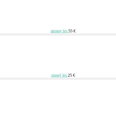
stromy les
55 €
zimný les
25 €