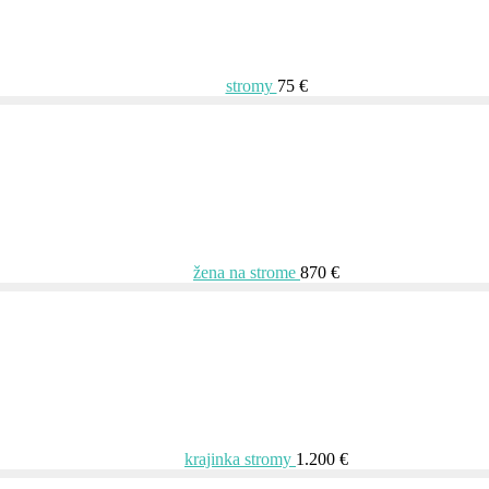
stromy
75 €
žena na strome
870 €
krajinka stromy
1.200 €