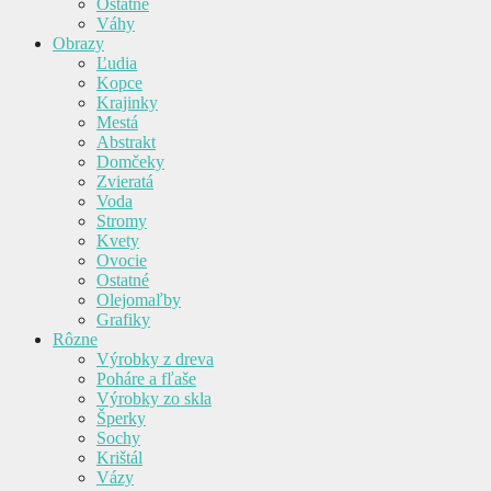
Ostatné
Váhy
Obrazy
Ľudia
Kopce
Krajinky
Mestá
Abstrakt
Domčeky
Zvieratá
Voda
Stromy
Kvety
Ovocie
Ostatné
Olejomaľby
Grafiky
Rôzne
Výrobky z dreva
Poháre a fľaše
Výrobky zo skla
Šperky
Sochy
Krištál
Vázy