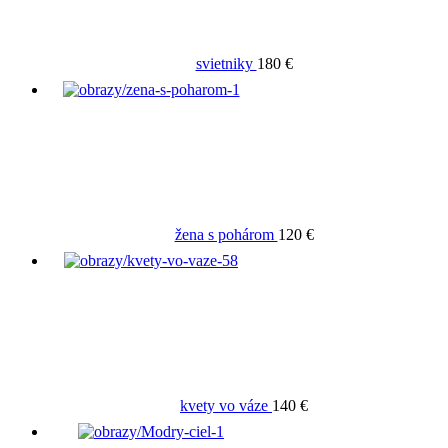
svietniky
180 €
žena s pohárom
120 €
kvety vo váze
140 €