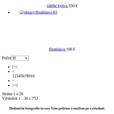
zátišie kytica
550 €
Bratislava
190 €
Počet
|<<
<
1
2
3
4
5
6
7
8
9
10
>
>>|
Strana 1 z 26
Výsledok 1 - 30 z 753
Dodatočné fotografie tovaru Vám pošleme e-mailom po vyžiadaní.