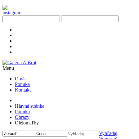
Menu
O nás
Ponuka
Kontakt
Hlavná stránka
Ponuka
Obrazy
Olejomaľby
Vyhľadaj
Vymazať