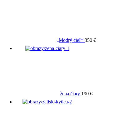
„Modrý cieľ“
350 €
žena čiary
190 €