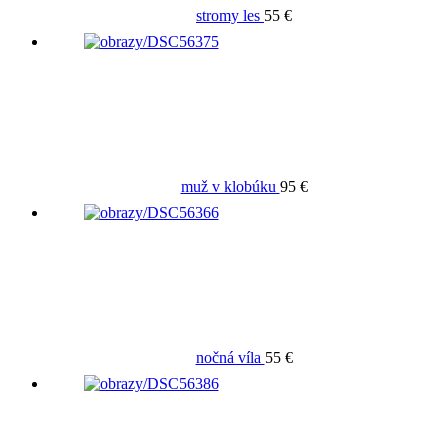
stromy les
55 €
muž v klobúku
95 €
nočná víla
55 €