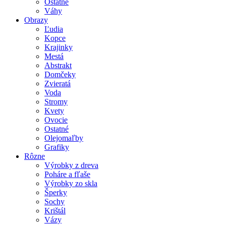
Ostatné
Váhy
Obrazy
Ľudia
Kopce
Krajinky
Mestá
Abstrakt
Domčeky
Zvieratá
Voda
Stromy
Kvety
Ovocie
Ostatné
Olejomaľby
Grafiky
Rôzne
Výrobky z dreva
Poháre a fľaše
Výrobky zo skla
Šperky
Sochy
Krištál
Vázy