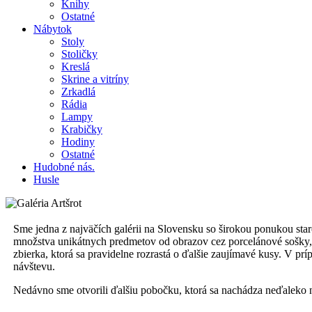
Knihy
Ostatné
Nábytok
Stoly
Stoličky
Kreslá
Skrine a vitríny
Zrkadlá
Rádia
Lampy
Krabičky
Hodiny
Ostatné
Hudobné nás.
Husle
Sme jedna z najväčích galérii na Slovensku so širokou ponukou star
množstva unikátnych predmetov od obrazov cez porcelánové sošky, 
zbierka, ktorá sa pravidelne rozrastá o ďalšie zaujímavé kusy. V 
návštevu.
Nedávno sme otvorili ďalšiu pobočku, ktorá sa nachádza neďaleko 