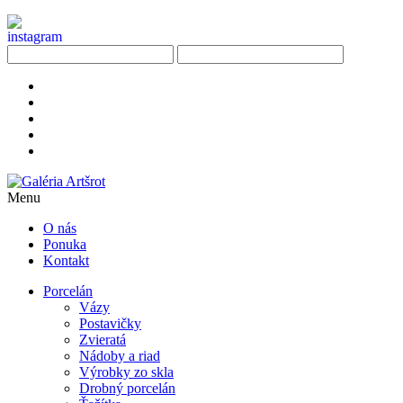
Menu
O nás
Ponuka
Kontakt
Porcelán
Vázy
Postavičky
Zvieratá
Nádoby a riad
Výrobky zo skla
Drobný porcelán