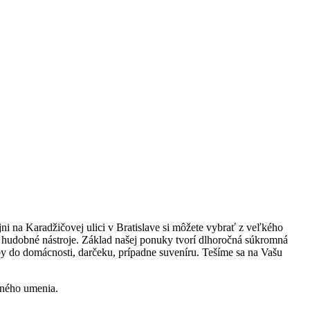
i na Karadžičovej ulici v Bratislave si môžete vybrať z veľkého
 hudobné nástroje. Základ našej ponuky tvorí dlhoročná súkromná
y do domácnosti, darčeku, prípadne suveníru. Tešíme sa na Vašu
rného umenia.