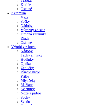
Ťažítka
Korble
Ostatné
Keramika
Vázy
Sošky
Nádoby
Výrobky zo skla
Drobná keramika
Riady
Ostatné
Výrobky z kovu
Nádoby
Tácky a misky
Hodinky
Optika
Žehličky
Písacie stroje
Prilby
Mlynčeky
Mažiare
Svietniky
Nože a príbor
Sochy
Svetlo