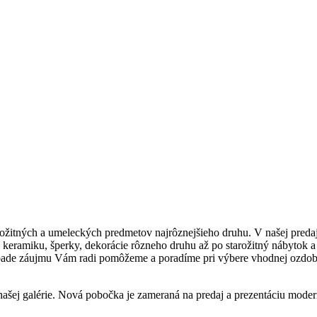
ožitných a umeleckých predmetov najrôznejšieho druhu. V našej predajn
keramiku, šperky, dekorácie rôzneho druhu až po starožitný nábytok a
prípade záujmu Vám radi pomôžeme a poradíme pri výbere vhodnej ozdob
našej galérie. Nová pobočka je zameraná na predaj a prezentáciu mode