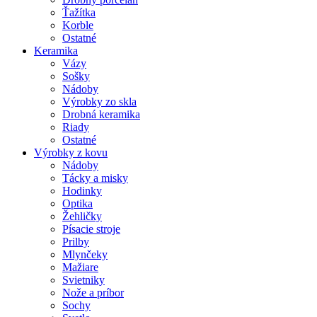
Ťažítka
Korble
Ostatné
Keramika
Vázy
Sošky
Nádoby
Výrobky zo skla
Drobná keramika
Riady
Ostatné
Výrobky z kovu
Nádoby
Tácky a misky
Hodinky
Optika
Žehličky
Písacie stroje
Prilby
Mlynčeky
Mažiare
Svietniky
Nože a príbor
Sochy