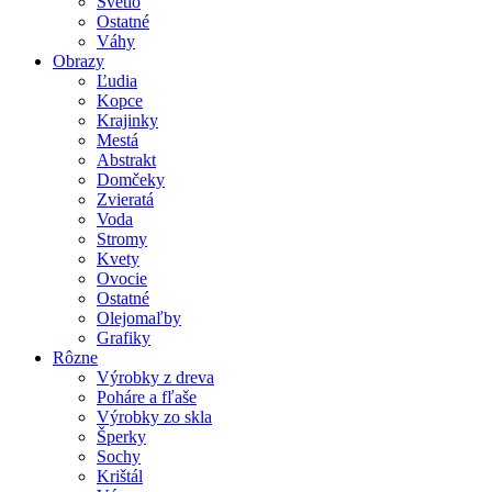
Svetlo
Ostatné
Váhy
Obrazy
Ľudia
Kopce
Krajinky
Mestá
Abstrakt
Domčeky
Zvieratá
Voda
Stromy
Kvety
Ovocie
Ostatné
Olejomaľby
Grafiky
Rôzne
Výrobky z dreva
Poháre a fľaše
Výrobky zo skla
Šperky
Sochy
Krištál