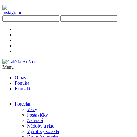
Menu
O nás
Ponuka
Kontakt
Porcelán
Vázy
Postavičky
Zvieratá
Nádoby a riad
Výrobky zo skla
Drobný porcelán