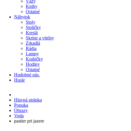
Vázy
Knihy
Ostatné
Nábytok
Stoly
Stoličky
Kreslá
Skrine a vitríny
Zrkadlá
Rádia
Lampy
Krabičky
Hodiny
Ostatné
Hudobné nás.
Husle
Hlavná stránka
Ponuka
Obrazy
Voda
pastier pri jazere