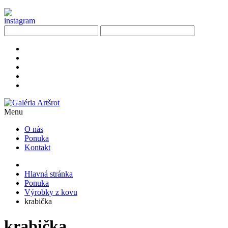
Menu
O nás
Ponuka
Kontakt
Hlavná stránka
Ponuka
Výrobky z kovu
krabička
krabička