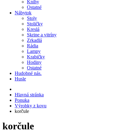
Knihy
Ostatné
Nábytok
Stoly
Stoličky
Kreslá
Skrine a vitríny
Zrkadlá
Rádia
Lampy
Krabičky
Hodiny
Ostatné
Hudobné nás.
Husle
Hlavná stránka
Ponuka
Výrobky z kovu
korčule
korčule