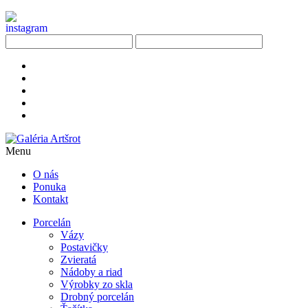
Menu
O nás
Ponuka
Kontakt
Porcelán
Vázy
Postavičky
Zvieratá
Nádoby a riad
Výrobky zo skla
Drobný porcelán