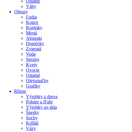
Ostatné
Váhy
Obrazy
Ľudia
Kopce
Krajinky
Mestá
Abstrakt
Domčeky
Zvieratá
Voda
Stromy
Kvety
Ovocie
Ostatné
Olejomaľby
Grafiky
Rôzne
Výrobky z dreva
Poháre a fľaše
Výrobky zo skla
Šperky
Sochy
Krištál
Vázy