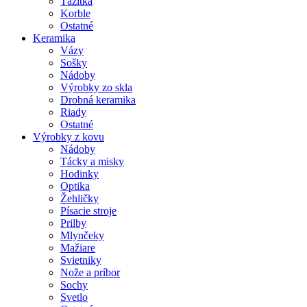
Ťažítka
Korble
Ostatné
Keramika
Vázy
Sošky
Nádoby
Výrobky zo skla
Drobná keramika
Riady
Ostatné
Výrobky z kovu
Nádoby
Tácky a misky
Hodinky
Optika
Žehličky
Písacie stroje
Prilby
Mlynčeky
Mažiare
Svietniky
Nože a príbor
Sochy
Svetlo