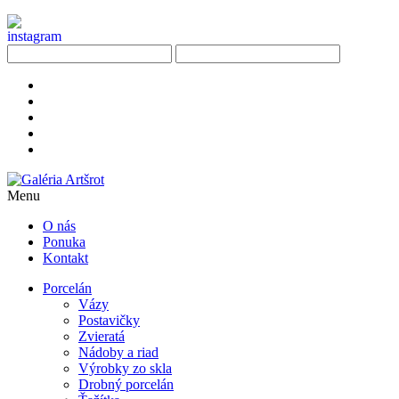
Menu
O nás
Ponuka
Kontakt
Porcelán
Vázy
Postavičky
Zvieratá
Nádoby a riad
Výrobky zo skla
Drobný porcelán