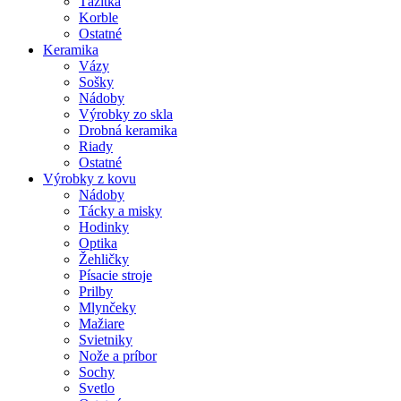
Ťažítka
Korble
Ostatné
Keramika
Vázy
Sošky
Nádoby
Výrobky zo skla
Drobná keramika
Riady
Ostatné
Výrobky z kovu
Nádoby
Tácky a misky
Hodinky
Optika
Žehličky
Písacie stroje
Prilby
Mlynčeky
Mažiare
Svietniky
Nože a príbor
Sochy
Svetlo