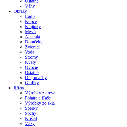
Ostatné
Váhy
Obrazy
Ľudia
Kopce
Krajinky
Mestá
Abstrakt
Domčeky
Zvieratá
Voda
Stromy
Kvety
Ovocie
Ostatné
Olejomaľby
Grafiky
Rôzne
Výrobky z dreva
Poháre a fľaše
Výrobky zo skla
Šperky
Sochy
Krištál
Vázy