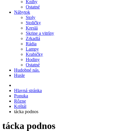
Knihy
Ostatné
Nábytok
Stoly
Stoličky
Kreslá
Skrine a vitríny
Zrkadlá
Rádia
Lampy
Krabičky
Hodiny
Ostatné
Hudobné nás.
Husle
Hlavná stránka
Ponuka
Rôzne
Krištál
tácka podnos
tácka podnos