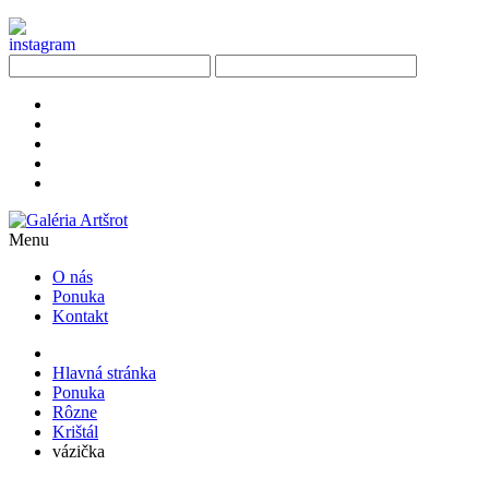
Menu
O nás
Ponuka
Kontakt
Hlavná stránka
Ponuka
Rôzne
Krištál
vázička