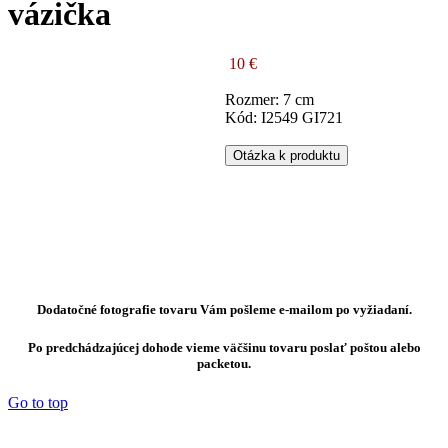
vázička
10 €
Rozmer: 7 cm
Kód: I2549 GI721
Otázka k produktu
Dodatočné fotografie tovaru Vám pošleme e-mailom po vyžiadaní.
Po predchádzajúcej dohode vieme väčšinu tovaru poslať poštou alebo
packetou.
Go to top