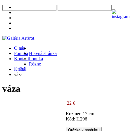
O nás
Ponuka
Hlavná stránka
Kontakt
Ponuka
Rôzne
Krištál
váza
váza
22 €
Rozmer: 17 cm
Kód: I1296
Otázka k produktu