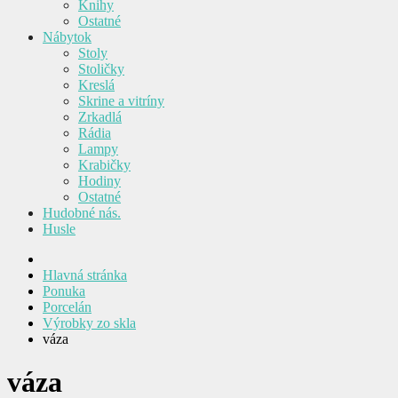
Knihy
Ostatné
Nábytok
Stoly
Stoličky
Kreslá
Skrine a vitríny
Zrkadlá
Rádia
Lampy
Krabičky
Hodiny
Ostatné
Hudobné nás.
Husle
Hlavná stránka
Ponuka
Porcelán
Výrobky zo skla
váza
váza