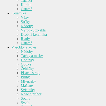
Ťažítka
Korble
Ostatné
Keramika
Vázy
Sošky
Nádoby
Výrobky zo skla
Drobná keramika
Riady
Ostatné
Výrobky z kovu
Nádoby
Tácky a misky
Hodinky
Optika
Žehličky
Písacie stroje
Prilby
Mlynčeky
Mažiare
Svietniky
Nože a príbor
Sochy
Svetlo