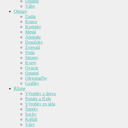
Ostatné
Váhy
Obrazy
Ľudia
Kopce
Krajinky
Mestá
Abstrakt
Domčeky
Zvieratá
Voda
Stromy
Kvety
Ovocie
Ostatné
Olejomaľby
Grafiky
Rôzne
Výrobky z dreva
Poháre a fľaše
Výrobky zo skla
Šperky
Sochy
Krištál
Vázy