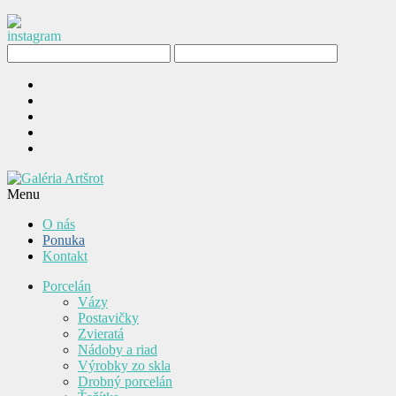
Menu
O nás
Ponuka
Kontakt
Porcelán
Vázy
Postavičky
Zvieratá
Nádoby a riad
Výrobky zo skla
Drobný porcelán