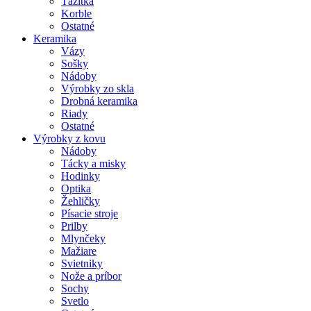
Ťažítka
Korble
Ostatné
Keramika
Vázy
Sošky
Nádoby
Výrobky zo skla
Drobná keramika
Riady
Ostatné
Výrobky z kovu
Nádoby
Tácky a misky
Hodinky
Optika
Žehličky
Písacie stroje
Prilby
Mlynčeky
Mažiare
Svietniky
Nože a príbor
Sochy
Svetlo