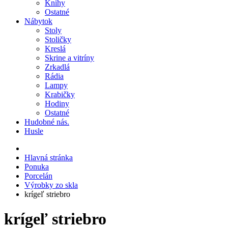
Knihy
Ostatné
Nábytok
Stoly
Stoličky
Kreslá
Skrine a vitríny
Zrkadlá
Rádia
Lampy
Krabičky
Hodiny
Ostatné
Hudobné nás.
Husle
Hlavná stránka
Ponuka
Porcelán
Výrobky zo skla
krígeľ striebro
krígeľ striebro