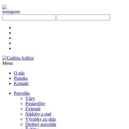
Menu
O nás
Ponuka
Kontakt
Porcelán
Vázy
Postavičky
Zvieratá
Nádoby a riad
Výrobky zo skla
Drobný porcelán