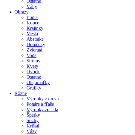
Ostatné
Váhy
Obrazy
Ľudia
Kopce
Krajinky
Mestá
Abstrakt
Domčeky
Zvieratá
Voda
Stromy
Kvety
Ovocie
Ostatné
Olejomaľby
Grafiky
Rôzne
Výrobky z dreva
Poháre a fľaše
Výrobky zo skla
Šperky
Sochy
Krištál
Vázy