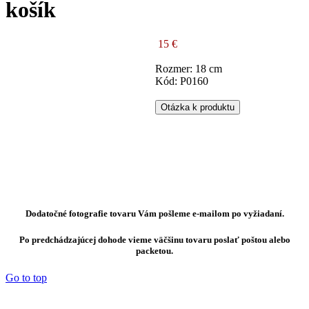
košík
15 €
Rozmer: 18 cm
Kód: P0160
Otázka k produktu
Dodatočné fotografie tovaru Vám pošleme e-mailom po vyžiadaní.
Po predchádzajúcej dohode vieme väčšinu tovaru poslať poštou alebo
packetou.
Go to top