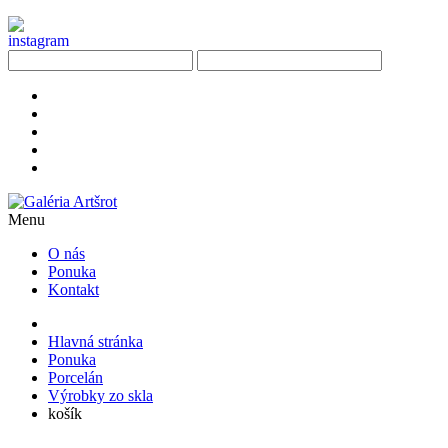
Menu
O nás
Ponuka
Kontakt
Hlavná stránka
Ponuka
Porcelán
Výrobky zo skla
košík