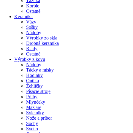
Ťažítka
Korble
Ostatné
Keramika
Vázy
Sošky
Nádoby
Výrobky zo skla
Drobná keramika
Riady
Ostatné
Výrobky z kovu
Nádoby
Tácky a misky
Hodinky
Optika
Žehličky
Písacie stroje
Prilby
Mlynčeky
Mažiare
Svietniky
Nože a príbor
Sochy
Svetlo