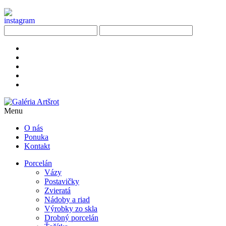
Menu
O nás
Ponuka
Kontakt
Porcelán
Vázy
Postavičky
Zvieratá
Nádoby a riad
Výrobky zo skla
Drobný porcelán