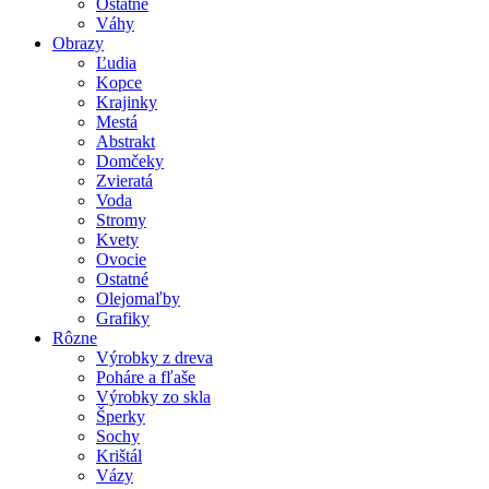
Ostatné
Váhy
Obrazy
Ľudia
Kopce
Krajinky
Mestá
Abstrakt
Domčeky
Zvieratá
Voda
Stromy
Kvety
Ovocie
Ostatné
Olejomaľby
Grafiky
Rôzne
Výrobky z dreva
Poháre a fľaše
Výrobky zo skla
Šperky
Sochy
Krištál
Vázy