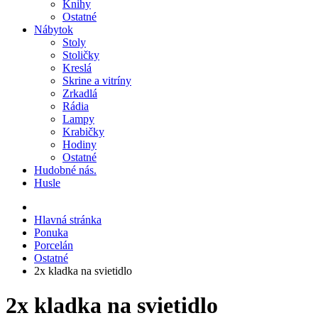
Knihy
Ostatné
Nábytok
Stoly
Stoličky
Kreslá
Skrine a vitríny
Zrkadlá
Rádia
Lampy
Krabičky
Hodiny
Ostatné
Hudobné nás.
Husle
Hlavná stránka
Ponuka
Porcelán
Ostatné
2x kladka na svietidlo
2x kladka na svietidlo