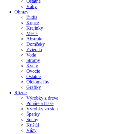
Ostatné
Váhy
Obrazy
Ľudia
Kopce
Krajinky
Mestá
Abstrakt
Domčeky
Zvieratá
Voda
Stromy
Kvety
Ovocie
Ostatné
Olejomaľby
Grafiky
Rôzne
Výrobky z dreva
Poháre a fľaše
Výrobky zo skla
Šperky
Sochy
Krištál
Vázy