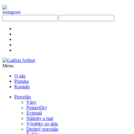
Menu
O nás
Ponuka
Kontakt
Porcelán
Vázy
Postavičky
Zvieratá
Nádoby a riad
Výrobky zo skla
Drobný porcelán