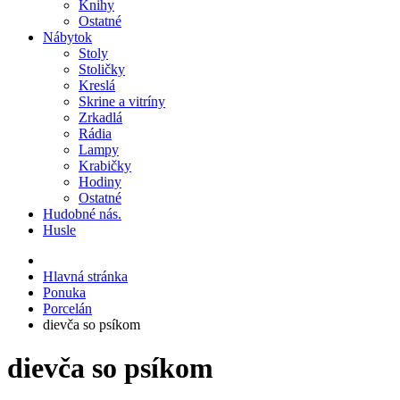
Knihy
Ostatné
Nábytok
Stoly
Stoličky
Kreslá
Skrine a vitríny
Zrkadlá
Rádia
Lampy
Krabičky
Hodiny
Ostatné
Hudobné nás.
Husle
Hlavná stránka
Ponuka
Porcelán
dievča so psíkom
dievča so psíkom