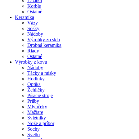
Ťažítka
Korble
Ostatné
Keramika
Vázy
Sošky
Nádoby
Výrobky zo skla
Drobná keramika
Riady
Ostatné
Výrobky z kovu
Nádoby
Tácky a misky
Hodinky
Optika
Žehličky
Písacie stroje
Prilby
Mlynčeky
Mažiare
Svietniky
Nože a príbor
Sochy
Svetlo