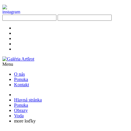
Menu
O nás
Ponuka
Kontakt
Hlavná stránka
Ponuka
Obrazy
Voda
more loďky