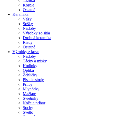
Ťažítka
Korble
Ostatné
Keramika
Vázy
Sošky
Nádoby
Výrobky zo skla
Drobná keramika
Riady
Ostatné
Výrobky z kovu
Nádoby
Tácky a misky
Hodinky
Optika
Žehličky
Písacie stroje
Prilby
Mlynčeky
Mažiare
Svietniky
Nože a príbor
Sochy
Svetlo