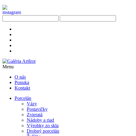
Menu
O nás
Ponuka
Kontakt
Porcelán
Vázy
Postavičky
Zvieratá
Nádoby a riad
Výrobky zo skla
Drobný porcelán