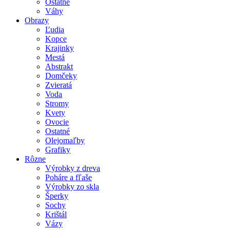
Ostatné
Váhy
Obrazy
Ľudia
Kopce
Krajinky
Mestá
Abstrakt
Domčeky
Zvieratá
Voda
Stromy
Kvety
Ovocie
Ostatné
Olejomaľby
Grafiky
Rôzne
Výrobky z dreva
Poháre a fľaše
Výrobky zo skla
Šperky
Sochy
Krištál
Vázy