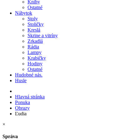
Knihy
Ostatné
Nábytok
Stoly
Stoličky
Kreslá
Skrine a vitríny
Zrkadlá
Rádia
Lampy
Krabičky
Hodiny
Ostatné
Hudobné nás.
Husle
Hlavná stránka
Ponuka
Obrazy
Ľudia
×
Správa