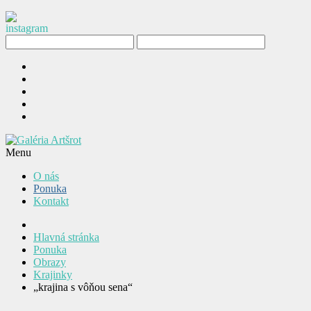
Menu
O nás
Ponuka
Kontakt
Hlavná stránka
Ponuka
Obrazy
Krajinky
„krajina s vôňou sena“