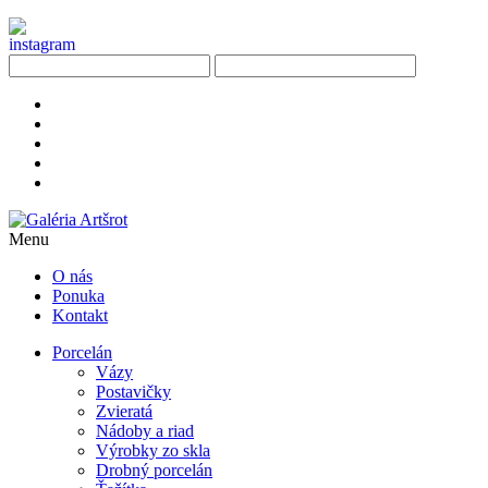
Menu
O nás
Ponuka
Kontakt
Porcelán
Vázy
Postavičky
Zvieratá
Nádoby a riad
Výrobky zo skla
Drobný porcelán