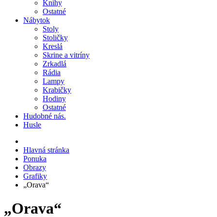
Knihy
Ostatné
Nábytok
Stoly
Stoličky
Kreslá
Skrine a vitríny
Zrkadlá
Rádia
Lampy
Krabičky
Hodiny
Ostatné
Hudobné nás.
Husle
Hlavná stránka
Ponuka
Obrazy
Grafiky
„Orava“
„Orava“