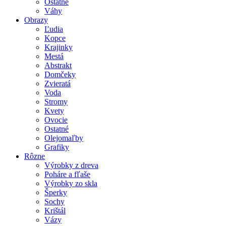
Ostatné
Váhy
Obrazy
Ľudia
Kopce
Krajinky
Mestá
Abstrakt
Domčeky
Zvieratá
Voda
Stromy
Kvety
Ovocie
Ostatné
Olejomaľby
Grafiky
Rôzne
Výrobky z dreva
Poháre a fľaše
Výrobky zo skla
Šperky
Sochy
Krištál
Vázy