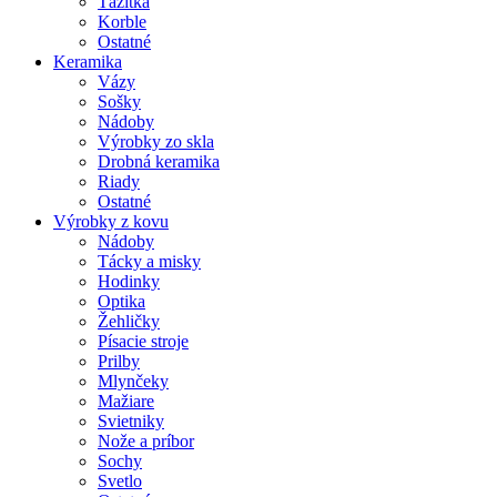
Ťažítka
Korble
Ostatné
Keramika
Vázy
Sošky
Nádoby
Výrobky zo skla
Drobná keramika
Riady
Ostatné
Výrobky z kovu
Nádoby
Tácky a misky
Hodinky
Optika
Žehličky
Písacie stroje
Prilby
Mlynčeky
Mažiare
Svietniky
Nože a príbor
Sochy
Svetlo