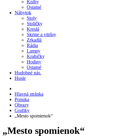
Knihy
Ostatné
Nábytok
Stoly
Stoličky
Kreslá
Skrine a vitríny
Zrkadlá
Rádia
Lampy
Krabičky
Hodiny
Ostatné
Hudobné nás.
Husle
Hlavná stránka
Ponuka
Obrazy
Grafiky
„Mesto spomienok“
„Mesto spomienok“