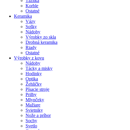
Ťažítka
Korble
Ostatné
Keramika
Vázy
Sošky
Nádoby
Výrobky zo skla
Drobná keramika
Riady
Ostatné
Výrobky z kovu
Nádoby
Tácky a misky
Hodinky
Optika
Žehličky
Písacie stroje
Prilby
Mlynčeky
Mažiare
Svietniky
Nože a príbor
Sochy
Svetlo