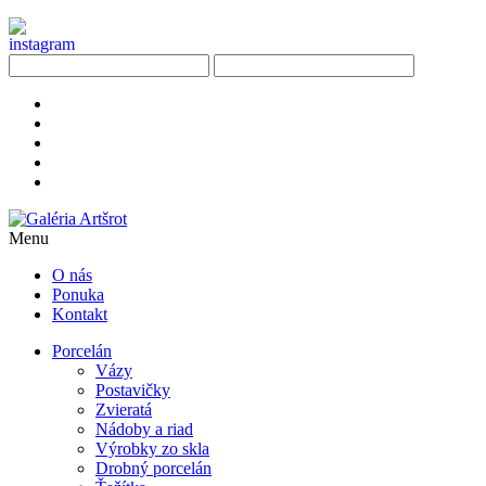
Menu
O nás
Ponuka
Kontakt
Porcelán
Vázy
Postavičky
Zvieratá
Nádoby a riad
Výrobky zo skla
Drobný porcelán