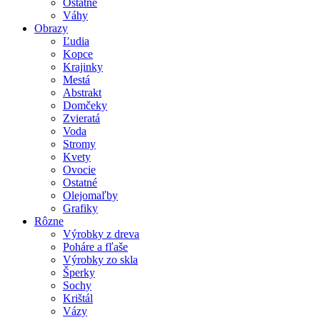
Ostatné
Váhy
Obrazy
Ľudia
Kopce
Krajinky
Mestá
Abstrakt
Domčeky
Zvieratá
Voda
Stromy
Kvety
Ovocie
Ostatné
Olejomaľby
Grafiky
Rôzne
Výrobky z dreva
Poháre a fľaše
Výrobky zo skla
Šperky
Sochy
Krištál
Vázy