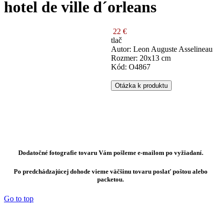
hotel de ville d´orleans
22 €
tlač
Autor: Leon Auguste Asselineau
Rozmer: 20x13 cm
Kód: O4867
Otázka k produktu
Dodatočné fotografie tovaru Vám pošleme e-mailom po vyžiadaní.
Po predchádzajúcej dohode vieme väčšinu tovaru poslať poštou alebo
packetou.
Go to top