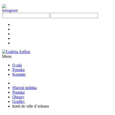
Menu
O nás
Ponuka
Kontakt
Hlavná stránka
Ponuka
Obrazy
Grafiky
hotel de ville d´orleans