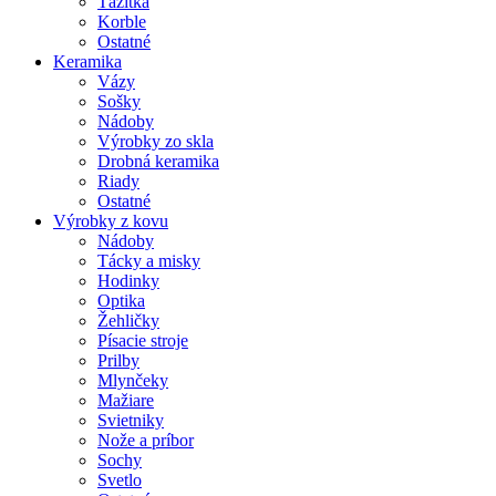
Ťažítka
Korble
Ostatné
Keramika
Vázy
Sošky
Nádoby
Výrobky zo skla
Drobná keramika
Riady
Ostatné
Výrobky z kovu
Nádoby
Tácky a misky
Hodinky
Optika
Žehličky
Písacie stroje
Prilby
Mlynčeky
Mažiare
Svietniky
Nože a príbor
Sochy
Svetlo