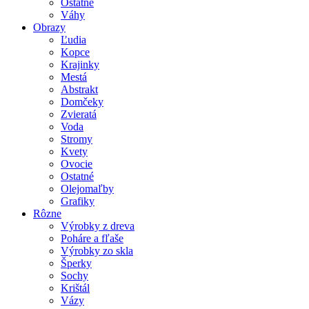
Ostatné
Váhy
Obrazy
Ľudia
Kopce
Krajinky
Mestá
Abstrakt
Domčeky
Zvieratá
Voda
Stromy
Kvety
Ovocie
Ostatné
Olejomaľby
Grafiky
Rôzne
Výrobky z dreva
Poháre a fľaše
Výrobky zo skla
Šperky
Sochy
Krištál
Vázy