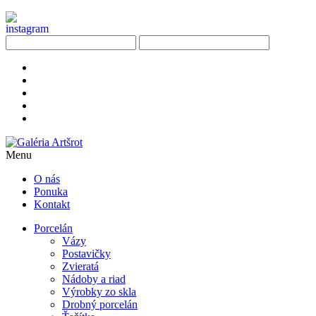
Menu
O nás
Ponuka
Kontakt
Porcelán
Vázy
Postavičky
Zvieratá
Nádoby a riad
Výrobky zo skla
Drobný porcelán