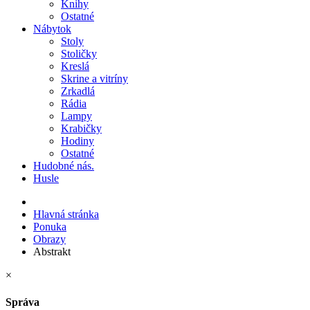
Knihy
Ostatné
Nábytok
Stoly
Stoličky
Kreslá
Skrine a vitríny
Zrkadlá
Rádia
Lampy
Krabičky
Hodiny
Ostatné
Hudobné nás.
Husle
Hlavná stránka
Ponuka
Obrazy
Abstrakt
×
Správa