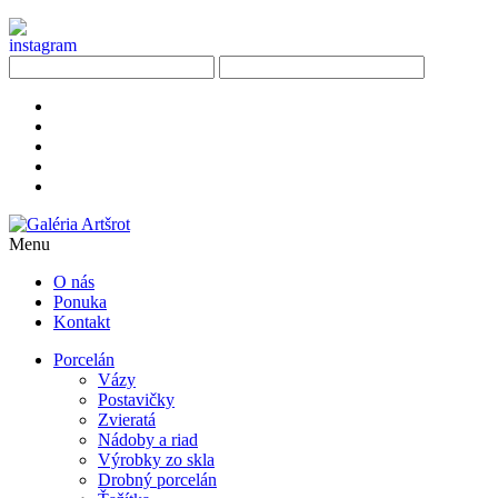
Menu
O nás
Ponuka
Kontakt
Porcelán
Vázy
Postavičky
Zvieratá
Nádoby a riad
Výrobky zo skla
Drobný porcelán