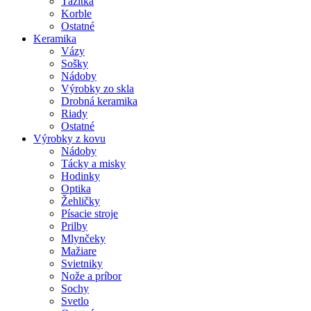
Ťažítka
Korble
Ostatné
Keramika
Vázy
Sošky
Nádoby
Výrobky zo skla
Drobná keramika
Riady
Ostatné
Výrobky z kovu
Nádoby
Tácky a misky
Hodinky
Optika
Žehličky
Písacie stroje
Prilby
Mlynčeky
Mažiare
Svietniky
Nože a príbor
Sochy
Svetlo