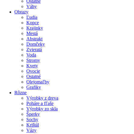
Ostatné
Váhy
Obrazy
Ľudia
Kopce
Krajinky
Mestá
Abstrakt
Domčeky
Zvieratá
Voda
Stromy
Kvety
Ovocie
Ostatné
Olejomaľby
Grafiky
Rôzne
Výrobky z dreva
Poháre a fľaše
Výrobky zo skla
Šperky
Sochy
Krištál
Vázy