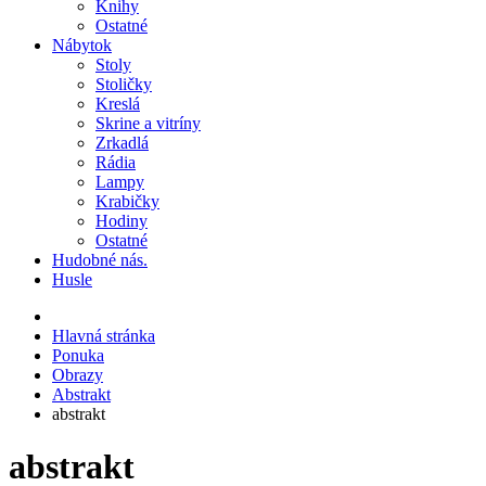
Knihy
Ostatné
Nábytok
Stoly
Stoličky
Kreslá
Skrine a vitríny
Zrkadlá
Rádia
Lampy
Krabičky
Hodiny
Ostatné
Hudobné nás.
Husle
Hlavná stránka
Ponuka
Obrazy
Abstrakt
abstrakt
abstrakt