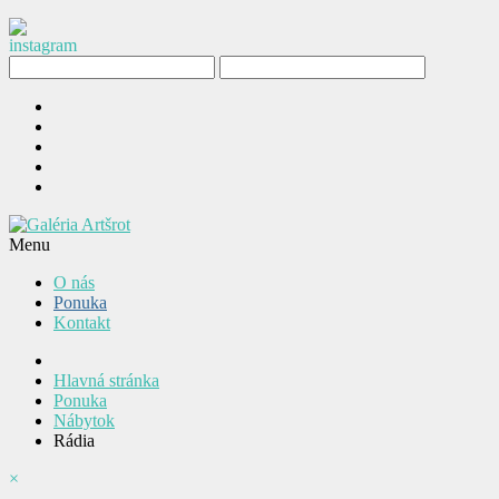
Menu
O nás
Ponuka
Kontakt
Hlavná stránka
Ponuka
Nábytok
Rádia
×