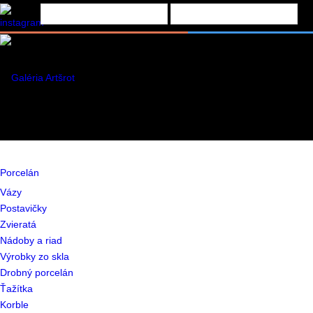
Porcelán
Vázy
Postavičky
Zvieratá
Nádoby a riad
Výrobky zo skla
Drobný porcelán
Ťažítka
Korble