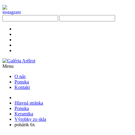
Menu
O nás
Ponuka
Kontakt
Hlavná stránka
Ponuka
Keramika
Výrobky zo skla
pohárik 6x