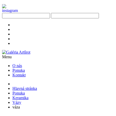
Menu
O nás
Ponuka
Kontakt
Hlavná stránka
Ponuka
Keramika
Vázy
váza