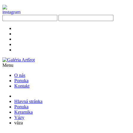
Menu
O nás
Ponuka
Kontakt
Hlavná stránka
Ponuka
Keramika
Vázy
váza