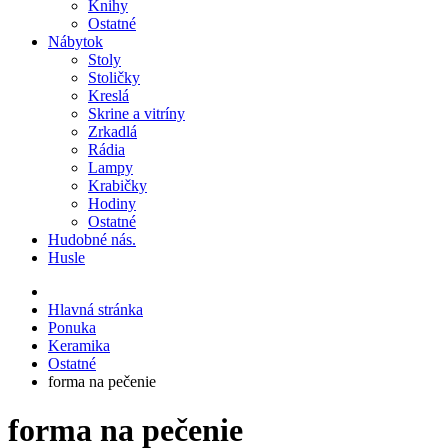
Knihy
Ostatné
Nábytok
Stoly
Stoličky
Kreslá
Skrine a vitríny
Zrkadlá
Rádia
Lampy
Krabičky
Hodiny
Ostatné
Hudobné nás.
Husle
Hlavná stránka
Ponuka
Keramika
Ostatné
forma na pečenie
forma na pečenie