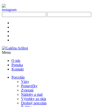
Menu
O nás
Ponuka
Kontakt
Porcelán
Vázy
Postavičky
Zvieratá
Nádoby a riad
Výrobky zo skla
Drobný porcelán