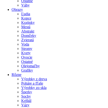
Ostatné
Váhy
Obrazy
Ľudia
Kopce
Krajinky
Mestá
Abstrakt
Domčeky
Zvieratá
Voda
Stromy
Kvety
Ovocie
Ostatné
Olejomaľby
Grafiky
Rôzne
Výrobky z dreva
Poháre a fľaše
Výrobky zo skla
Šperky
Sochy
Krištál
Vázy