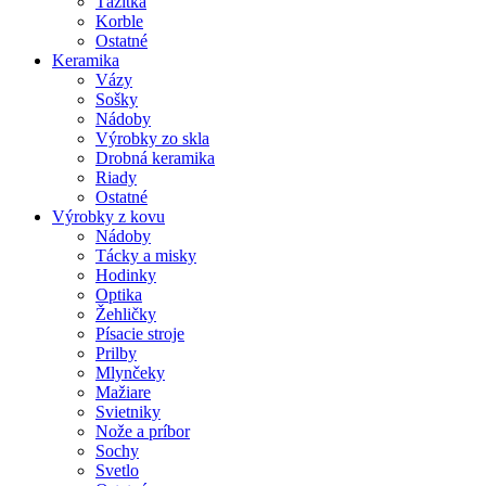
Ťažítka
Korble
Ostatné
Keramika
Vázy
Sošky
Nádoby
Výrobky zo skla
Drobná keramika
Riady
Ostatné
Výrobky z kovu
Nádoby
Tácky a misky
Hodinky
Optika
Žehličky
Písacie stroje
Prilby
Mlynčeky
Mažiare
Svietniky
Nože a príbor
Sochy
Svetlo