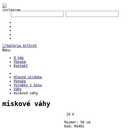
Menu
O nás
Ponuka
Kontakt
Hlavná stránka
Ponuka
Výrobky z kovu
Váhy
miskové váhy
miskové váhy
29 €
Rozmer: 50 cm
Kód: M3401