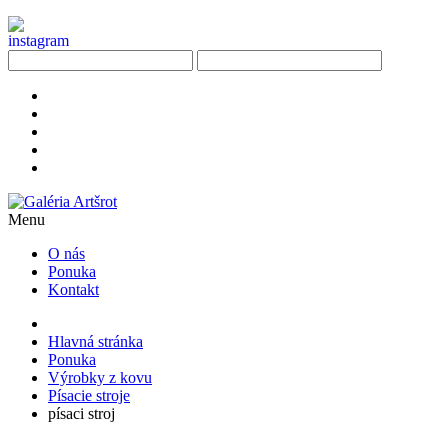
Menu
O nás
Ponuka
Kontakt
Hlavná stránka
Ponuka
Výrobky z kovu
Písacie stroje
písaci stroj