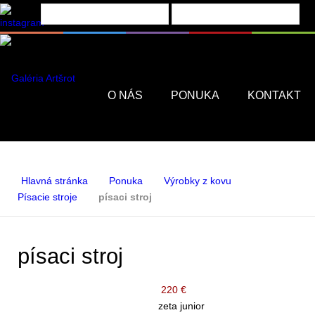
Menu
O NÁS
PONUKA
KONTAKT
Hlavná stránka
Ponuka
Výrobky z kovu
Písacie stroje
písaci stroj
písaci stroj
220 €
zeta junior