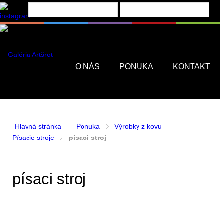
Menu
O NÁS
PONUKA
KONTAKT
Hlavná stránka
Ponuka
Výrobky z kovu
Písacie stroje
písaci stroj
písaci stroj