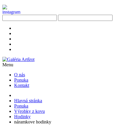
Menu
O nás
Ponuka
Kontakt
Hlavná stránka
Ponuka
Výrobky z kovu
Hodinky
náramkove hodinky