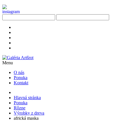
Menu
O nás
Ponuka
Kontakt
Hlavná stránka
Ponuka
Rôzne
Výrobky z dreva
africká maska