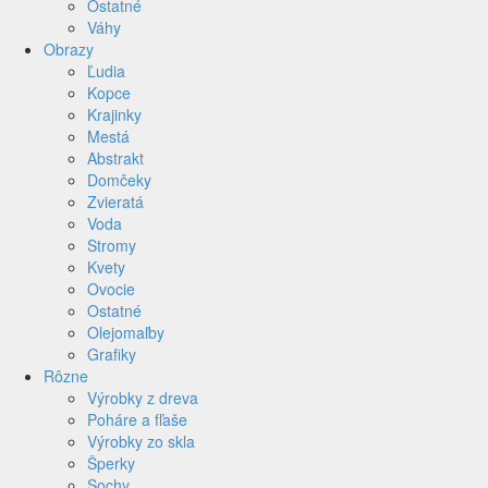
Ostatné
Váhy
Obrazy
Ľudia
Kopce
Krajinky
Mestá
Abstrakt
Domčeky
Zvieratá
Voda
Stromy
Kvety
Ovocie
Ostatné
Olejomaľby
Grafiky
Rôzne
Výrobky z dreva
Poháre a fľaše
Výrobky zo skla
Šperky
Sochy