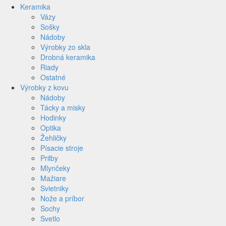
Keramika
Vázy
Sošky
Nádoby
Výrobky zo skla
Drobná keramika
Riady
Ostatné
Výrobky z kovu
Nádoby
Tácky a misky
Hodinky
Optika
Žehličky
Písacie stroje
Prilby
Mlynčeky
Mažiare
Svietniky
Nože a príbor
Sochy
Svetlo