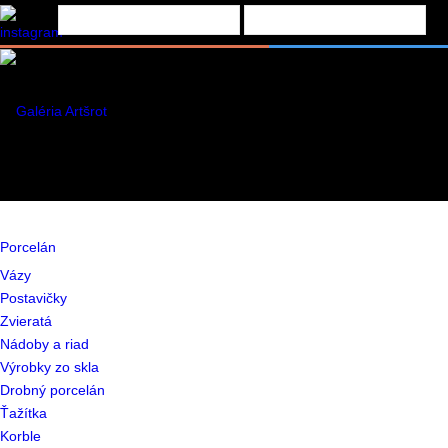
Porcelán
Vázy
Postavičky
Zvieratá
Nádoby a riad
Výrobky zo skla
Drobný porcelán
Ťažítka
Korble