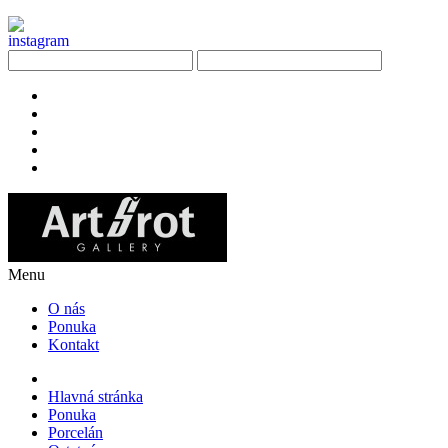
Menu
O nás
Ponuka
Kontakt
Hlavná stránka
Ponuka
Porcelán