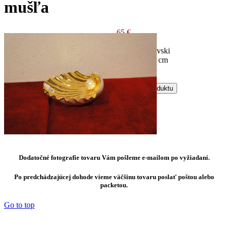
mušľa
65 €
biela zlatá
Autor: swarovski
Rozmer: 9x9 cm
Kód: P2057
Otázka k produktu
Dodatočné fotografie tovaru Vám pošleme e-mailom po vyžiadaní.
Po predchádzajúcej dohode vieme väčšinu tovaru poslať poštou alebo
packetou.
Go to top