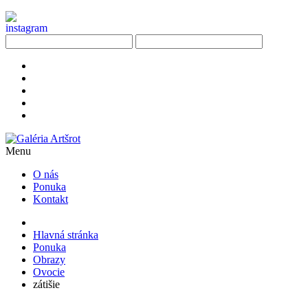
Menu
O nás
Ponuka
Kontakt
Hlavná stránka
Ponuka
Obrazy
Ovocie
zátišie