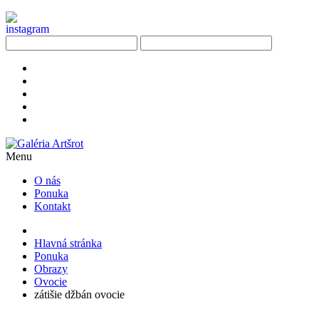
Menu
O nás
Ponuka
Kontakt
Hlavná stránka
Ponuka
Obrazy
Ovocie
zátišie džbán ovocie