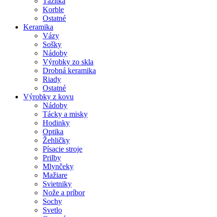
Ťažítka
Korble
Ostatné
Keramika
Vázy
Sošky
Nádoby
Výrobky zo skla
Drobná keramika
Riady
Ostatné
Výrobky z kovu
Nádoby
Tácky a misky
Hodinky
Optika
Žehličky
Písacie stroje
Prilby
Mlynčeky
Mažiare
Svietniky
Nože a príbor
Sochy
Svetlo