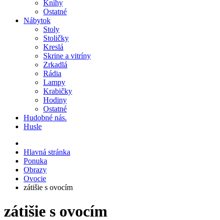
Knihy
Ostatné
Nábytok
Stoly
Stoličky
Kreslá
Skrine a vitríny
Zrkadlá
Rádia
Lampy
Krabičky
Hodiny
Ostatné
Hudobné nás.
Husle
Hlavná stránka
Ponuka
Obrazy
Ovocie
zátišie s ovocím
zátišie s ovocím