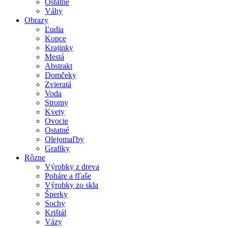
Ostatné
Váhy
Obrazy
Ľudia
Kopce
Krajinky
Mestá
Abstrakt
Domčeky
Zvieratá
Voda
Stromy
Kvety
Ovocie
Ostatné
Olejomaľby
Grafiky
Rôzne
Výrobky z dreva
Poháre a fľaše
Výrobky zo skla
Šperky
Sochy
Krištál
Vázy