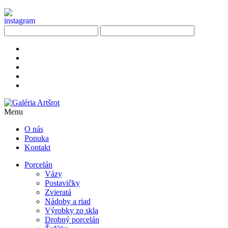
Menu
O nás
Ponuka
Kontakt
Porcelán
Vázy
Postavičky
Zvieratá
Nádoby a riad
Výrobky zo skla
Drobný porcelán