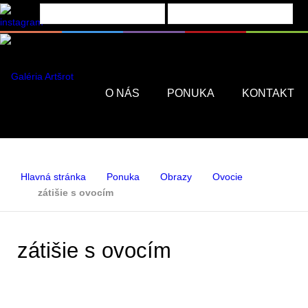
Menu
O NÁS
PONUKA
KONTAKT
Hlavná stránka
Ponuka
Obrazy
Ovocie
zátišie s ovocím
zátišie s ovocím