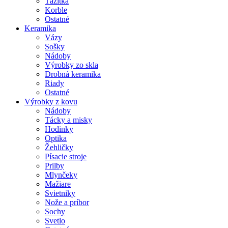
Ťažítka
Korble
Ostatné
Keramika
Vázy
Sošky
Nádoby
Výrobky zo skla
Drobná keramika
Riady
Ostatné
Výrobky z kovu
Nádoby
Tácky a misky
Hodinky
Optika
Žehličky
Písacie stroje
Prilby
Mlynčeky
Mažiare
Svietniky
Nože a príbor
Sochy
Svetlo