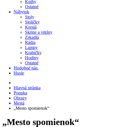
Knihy
Ostatné
Nábytok
Stoly
Stoličky
Kreslá
Skrine a vitríny
Zrkadlá
Rádia
Lampy
Krabičky
Hodiny
Ostatné
Hudobné nás.
Husle
Hlavná stránka
Ponuka
Obrazy
Mestá
„Mesto spomienok“
„Mesto spomienok“