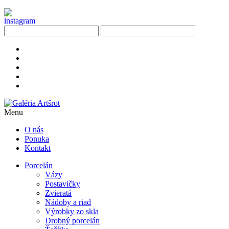
Menu
O nás
Ponuka
Kontakt
Porcelán
Vázy
Postavičky
Zvieratá
Nádoby a riad
Výrobky zo skla
Drobný porcelán