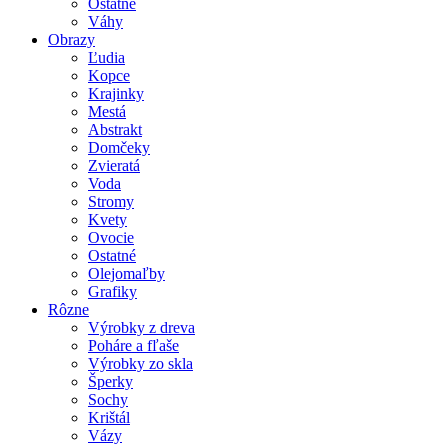
Ostatné
Váhy
Obrazy
Ľudia
Kopce
Krajinky
Mestá
Abstrakt
Domčeky
Zvieratá
Voda
Stromy
Kvety
Ovocie
Ostatné
Olejomaľby
Grafiky
Rôzne
Výrobky z dreva
Poháre a fľaše
Výrobky zo skla
Šperky
Sochy
Krištál
Vázy