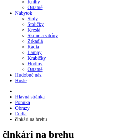
Knihy
Ostatné
Nábytok
Stoly
Stoličky
Kreslá
Skrine a vitríny
Zrkadlá
Rádia
Lampy
Krabičky
Hodiny
Ostatné
Hudobné nás.
Husle
Hlavná stránka
Ponuka
Obrazy
Ľudia
člnkári na brehu
člnkári na brehu