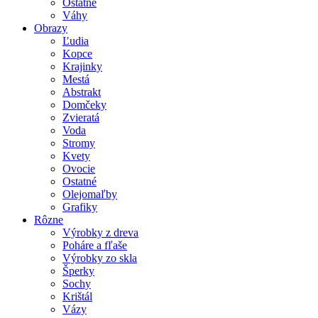
Ostatné
Váhy
Obrazy
Ľudia
Kopce
Krajinky
Mestá
Abstrakt
Domčeky
Zvieratá
Voda
Stromy
Kvety
Ovocie
Ostatné
Olejomaľby
Grafiky
Rôzne
Výrobky z dreva
Poháre a fľaše
Výrobky zo skla
Šperky
Sochy
Krištál
Vázy