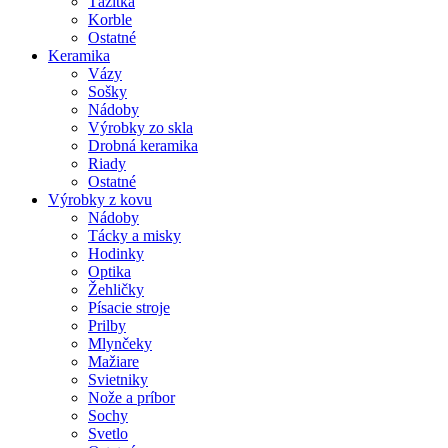
Ťažítka
Korble
Ostatné
Keramika
Vázy
Sošky
Nádoby
Výrobky zo skla
Drobná keramika
Riady
Ostatné
Výrobky z kovu
Nádoby
Tácky a misky
Hodinky
Optika
Žehličky
Písacie stroje
Prilby
Mlynčeky
Mažiare
Svietniky
Nože a príbor
Sochy
Svetlo