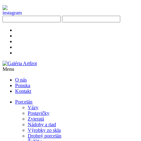
Menu
O nás
Ponuka
Kontakt
Porcelán
Vázy
Postavičky
Zvieratá
Nádoby a riad
Výrobky zo skla
Drobný porcelán